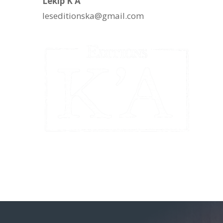
Lékip K’A
leseditionska@gmail.com