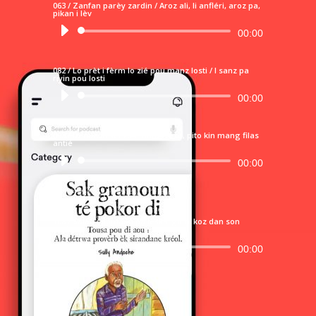
063 / Zanfan parèy zardin / Aroz ali, li anfléri, aroz pa,
pikan i lèv
Lecteur
00:00
audio
082 / Lo prèt i fèrm lo zié pou manz losti / I sanz pa
riyin pou losti
Lecteur
00:00
audio
093 / Démié in sèl zou mang zozé, pito kin mang filas
antié
Lecteur
00:00
audio
108 / Salad i domann pa léskargo ni koz dan son
zorèy
Lecteur
00:00
audio