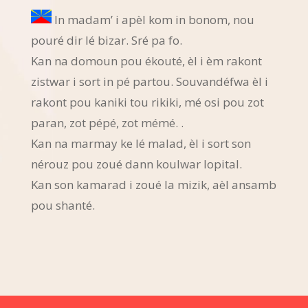
In madam’ i apèl kom in bonom, nou
pouré dir lé bizar. Sré pa fo.
Kan na domoun pou ékouté, èl i èm rakont
zistwar i sort in pé partou. Souvandéfwa èl i
rakont pou kaniki tou rikiki, mé osi pou zot
paran, zot pépé, zot mémé. .
Kan na marmay ke lé malad, èl i sort son
nérouz pou zoué dann koulwar lopital.
Kan son kamarad i zoué la mizik, aèl ansamb
pou shanté.