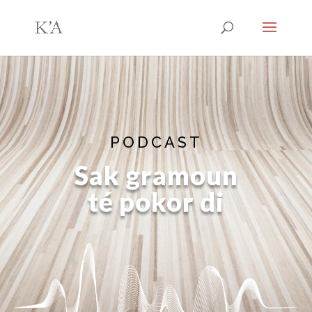
PODCAST
Sak gramoun
té pokor di