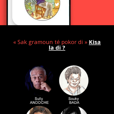
« Sak gramoun té pokor di »
Kisa
la di ?