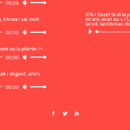
00:00
Utilisez
les
076 / Dozèf la di la
flèches
li krwa i sar invit
mi ariv avan ou » / La
larivé, lantèrman do
haut/bas
pour
00:00
Utilisez
augmenter
les
ou
flèches
 kwé ou la pilé<br />
diminuer
haut/bas
00:00
Utilisez
le
pour
les
volume.
augmenter
flèches
ulé i dégonf, afors
ou
haut/bas
diminuer
pour
00:00
Utilisez
le
augmenter
les
volume.
ou
flèches
diminuer
haut/bas
le
pour
volume.
augmenter
ou