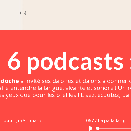
(…)
: 6 podcasts 
ndoche
a invité ses dalones et dalons à donner d
ire entendre la langue, vivante et sonore ! Un 
s yeux que pour les oreilles ! Lisez, écoutez, pa
t pou li, mé li manz
067 / La pa la lang i 