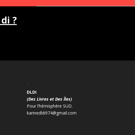
 di ?
.
DLDI
(Des Livres et Des Îles)
Pour l’hémisphère SUD.
karinedldi974@gmail.com