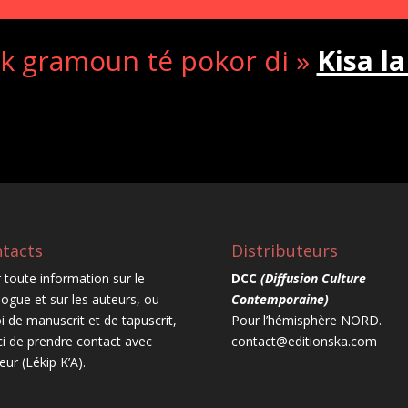
diminuer
le
ak gramoun té pokor di »
Kisa la
volume.
tacts
Distributeurs
 toute information sur le
DCC
(Diffusion Culture
logue et sur les auteurs, ou
Contemporaine)
i de manuscrit et de tapuscrit,
Pour l’hémisphère NORD.
i de prendre contact avec
contact@editionska.com
teur (Lékip K’A).