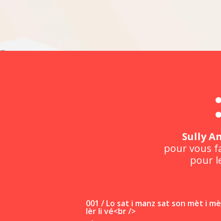
Sully A
pour vous fa
pour le
001 / Lo sat i manz sat son mèt i mè
lèr li vé<br />