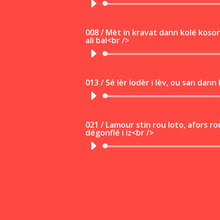
Lecteur
audio
008 / Mèt in kravat dann kolé koson, 
ali bal<br />
Lecteur
audio
013 / Sé lèr lodèr i lèv, ou san dann
Lecteur
audio
021 / Lamour stin rou loto, afors ro
dégonflé i iz<br />
Lecteur
audio