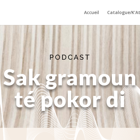
Accueil
Catalogue/K’A
PODCAST
Sak gramoun
té pokor di