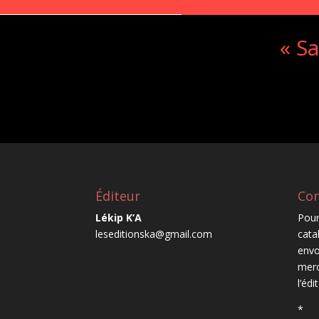
« S
Éditeur
Con
Lékip K’A
Pour
leseditionska@gmail.com
cata
envo
merc
l’édi
*