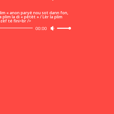
audio
les
flèches
 plim « anon paryé nou sot dann fon,
 plim la di « pétèt » / Lèr la plim
haut/bas
zèf té fini<br />
pour
Lecteur
00:00
Utilisez
augmenter
audio
les
ou
flèches
diminuer
haut/bas
le
pour
volume.
augmenter
ou
diminuer
le
volume.