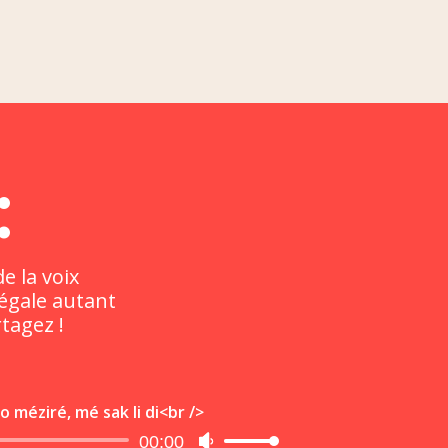
:
e la voix
régale autant
rtagez !
fo méziré, mé sak li di<br />
Lecteur
00:00
Utilisez