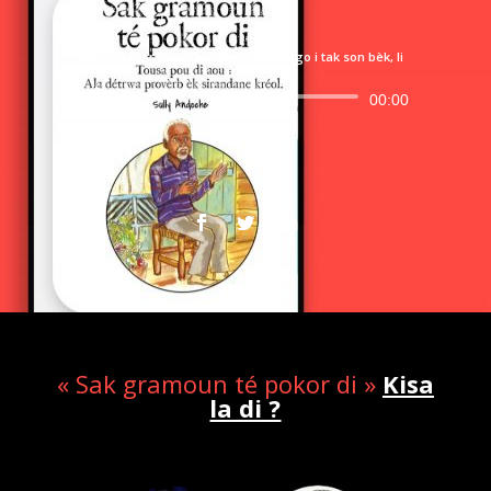
077 / Bèf i kri, li rèt anmaré / Léskargo i tak son bèk, li
avans
Lecteur
00:00
audio
« Sak gramoun té pokor di »
Kisa
la di ?