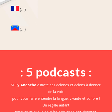
(…)
(…)
: 5 podcasts :
Sully Andoche
a invité ses dalones et dalons à donner
de la voix
pour vous faire entendre la langue, vivante et sonore !
Un régale autant
pour les yeux que pour les oreilles ! Lisez, écoutez,