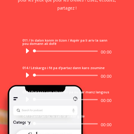
partagez !
011 / In dalon konm in tizon / Aspèr pa li ariv la sann
pou domann ali dofé
Lecteur
00:00
audio
014 / Léskargo i fé pa d’partaz dann karo zoumine
Lecteur
00:00
audio
034 / Out kaz i san pilsar, kri pa ou sar manz langous
Lecteur
00:00
audio
047 / Dann tan-la, la sab té ankor galé
Lecteur
00:00
audio