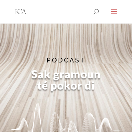
PODCAST
Sak gramoun
té pokor di