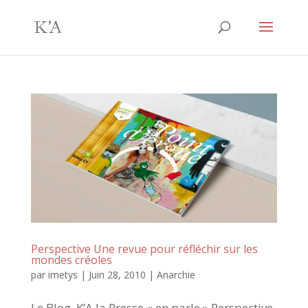
Perspective Une revue pour réfléchir sur les
mondes créoles
par
imetys
|
Juin 28, 2010
|
Anarchie
Le Blog K’A la Presse « en parle » Perspective