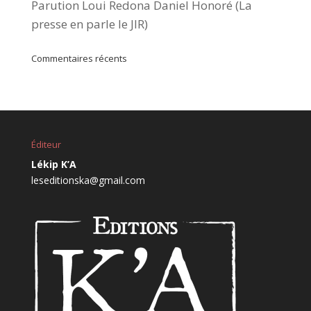
Parution Loui Redona Daniel Honoré (La
presse en parle le JIR)
Commentaires récents
Éditeur
Lékip K’A
leseditionska@gmail.com